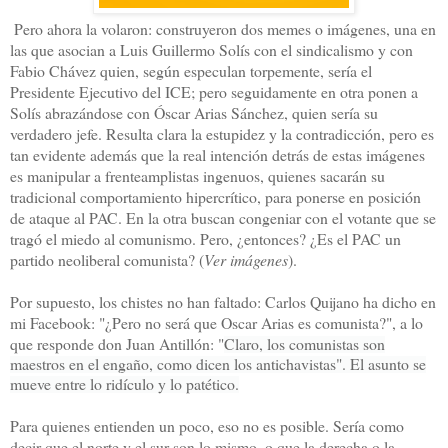
Pero ahora la volaron: construyeron dos memes o imágenes, una en
las que asocian a Luis Guillermo Solís con el sindicalismo y con
Fabio Chávez quien, según especulan torpemente, sería el
Presidente Ejecutivo del ICE; pero seguidamente en otra ponen a
Solís abrazándose con Óscar Arias Sánchez, quien sería su
verdadero jefe. Resulta clara la estupidez y la contradicción, pero es
tan evidente además que la real intención detrás de estas imágenes
es manipular a frenteamplistas ingenuos, quienes sacarán su
tradicional comportamiento hipercrítico, para ponerse en posición
de ataque al PAC. En la otra buscan congeniar con el votante que se
tragó el miedo al comunismo. Pero, ¿entonces? ¿Es el PAC un
partido neoliberal comunista? (
Ver imágenes
).
Por supuesto, los chistes no han faltado: Carlos Quijano ha dicho en
mi Facebook: "¿Pero no será que Oscar Arias es comunista?", a lo
que responde don Juan Antillón: "
Claro, los comunistas son
maestros en el engaño, como dicen los antichavistas". El asunto se
mueve entre lo ridículo y lo patético.
Para quienes entienden un poco, eso no es posible. Sería como
decir que el norte y el sur son lo mismo, o que la derecha o la