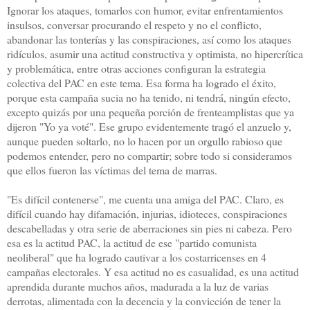
Ignorar los ataques, tomarlos con humor, evitar enfrentamientos
insulsos, conversar procurando el respeto y no el conflicto,
abandonar las tonterías y las conspiraciones, así como los ataques
ridículos, asumir una actitud constructiva y optimista, no hipercrítica
y problemática, entre otras acciones configuran la estrategia
colectiva del PAC en este tema. Esa forma ha logrado el éxito,
porque esta campaña sucia no ha tenido, ni tendrá, ningún efecto,
excepto quizás por una pequeña porción de frenteamplistas que ya
dijeron "Yo ya voté". Ese grupo evidentemente tragó el anzuelo y,
aunque pueden soltarlo, no lo hacen por un orgullo rabioso que
podemos entender, pero no compartir; sobre todo si consideramos
que ellos fueron las víctimas del tema de marras.
"Es difícil contenerse", me cuenta una amiga del PAC. Claro, es
difícil cuando hay difamación, injurias, idioteces, conspiraciones
descabelladas y otra serie de aberraciones sin pies ni cabeza. Pero
esa es la actitud PAC, la actitud de ese "partido comunista
neoliberal" que ha logrado cautivar a los costarricenses en 4
campañas electorales. Y esa actitud no es casualidad, es una actitud
aprendida durante muchos años, madurada a la luz de varias
derrotas, alimentada con la decencia y la convicción de tener la