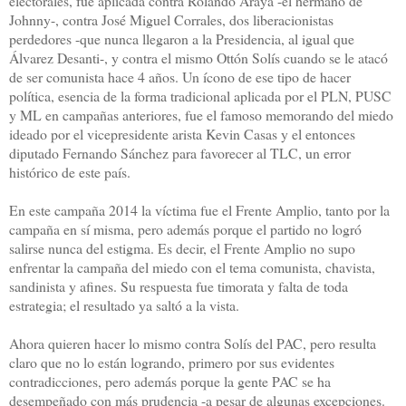
electorales, fue aplicada contra Rolando Araya -el hermano de
Johnny-, contra José Miguel Corrales, dos liberacionistas
perdedores -que nunca llegaron a la Presidencia, al igual que
Álvarez Desanti-, y contra el mismo Ottón Solís cuando se le atacó
de ser comunista hace 4 años. Un ícono de ese tipo de hacer
política, esencia de la forma tradicional aplicada por el PLN, PUSC
y ML en campañas anteriores, fue el famoso memorando del miedo
ideado por el vicepresidente arista Kevin Casas y el entonces
diputado Fernando Sánchez para favorecer al TLC, un error
histórico de este país.
En este campaña 2014 la víctima fue el Frente Amplio, tanto por la
campaña en sí misma, pero además porque el partido no logró
salirse nunca del estigma. Es decir, el Frente Amplio no supo
enfrentar la campaña del miedo con el tema comunista, chavista,
sandinista y afines. Su respuesta fue timorata y falta de toda
estrategia; el resultado ya saltó a la vista.
Ahora quieren hacer lo mismo contra Solís del PAC, pero resulta
claro que no lo están logrando, primero por sus evidentes
contradicciones, pero además porque la gente PAC se ha
desempeñado con más prudencia -a pesar de algunas excepciones.